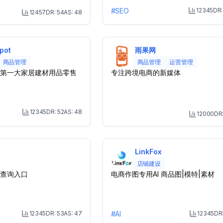
#
SEO
12345
DR
12457
DR:
54
AS:
48
M
Month Visit
pot
雨果网
商品管理
商品管理
运营管理
第一大家居建材用品零售
专注跨境电商的新媒体
12345
DR:
52
AS:
48
12000
DR
Month Visit
M
LinkFox
店铺建设
查询入口
电商作图专用AI 商品图|模特|素材
12345
DR:
53
AS:
47
#
AI
12345
DR
Month Visit
M