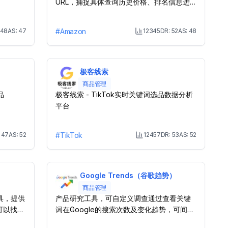
URL，捕捉具体查询历史价格、排名信息进
行图表展示。
48
AS:
47
#
Amazon
12345
DR:
52
AS:
48
nth Visit
Month Visit
极客线索
商品管理
品
极客线索 - TikTok实时关键词选品数据分析
平台
:
47
AS:
52
#
TikTok
12457
DR:
53
AS:
52
onth Visit
Month Visit
Google Trends（谷歌趋势）
商品管理
工具，提供
产品研究工具，可自定义调查通过查看关键
可以找到
词在Google的搜索次数及变化趋势，可间接
看出该行业的整体趋势表现。