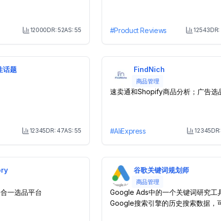
12000
DR:
52
AS:
55
#
Product Reviews
12543
DR:
Month Visit
Mo
性话题
FindNich
商品管理
速卖通和Shopify商品分析；广告选
12345
DR:
47
AS:
55
#
AliExpress
12345
DR
Month Visit
M
ry
谷歌关键词规划师
商品管理
 三合一选品平台
Google Ads中的一个关键词研究
Google搜索引擎的历史搜索数据，
顾客关注的关键词。