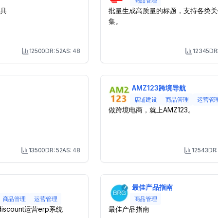
商品管理
具
批量生成高质量的标题，支持各类关
集。
12500
DR:
52
AS:
48
12345
DR
Month Visit
M
AMZ123跨境导航
店铺建设
商品管理
运营管
做跨境电商，就上AMZ123。
13500
DR:
52
AS:
48
12543
DR
Month Visit
M
最佳产品指南
商品管理
运营管理
商品管理
scount运营erp系统
最佳产品指南