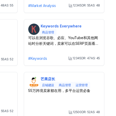
:
48
AS:
55
#
Market Analysis
12345
DR:
55
AS:
48
onth Visit
Month Visit
Keywords Everywhere
商品管理
可以在浏览谷歌、必应、YouTube和其他网
站时分析关键词，卖家可以在SERP页面看到
关键词的指数、每次点击成本（CPC）、竞
争数据等
#
Keywords
12345
DR:
47
AS:
45
:
55
AS:
52
Month Visit
onth Visit
芒果店长
店铺建设
商品管理
运营管理
55万跨境卖家都在用，多平台运营必备
:
55
AS:
52
12500
DR:
52
AS:
48
onth Visit
Month Visit