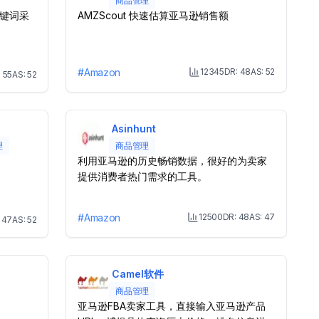
商品管理
键词采
AMZScout 快速估算亚马逊销售额
#
Amazon
12345
DR:
48
AS:
52
:
55
AS:
52
Month Visit
onth Visit
Asinhunt
理
商品管理
利用亚马逊的历史畅销数据，很好的为卖家
提供消费者热门需求的工具。
#
Amazon
12500
DR:
48
AS:
47
:
47
AS:
52
Month Visit
onth Visit
Camel软件
商品管理
亚马逊FBA卖家工具，直接输入亚马逊产品