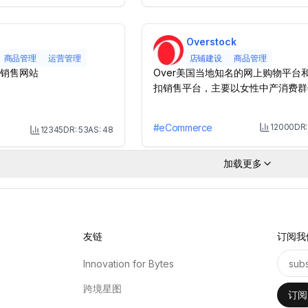
Overstock
商品管理
运营管理
店铺建设
商品管理
销售网站
Over美国当地知名的网上购物平台
扣销售平台，主要以女性中产消费群
主。
#
eCommerce
12000
DR
12345
DR:
53
AS:
48
M
Month Visit
加载更多
友链
订阅我
Innovation for Bytes
跨境星图
订阅