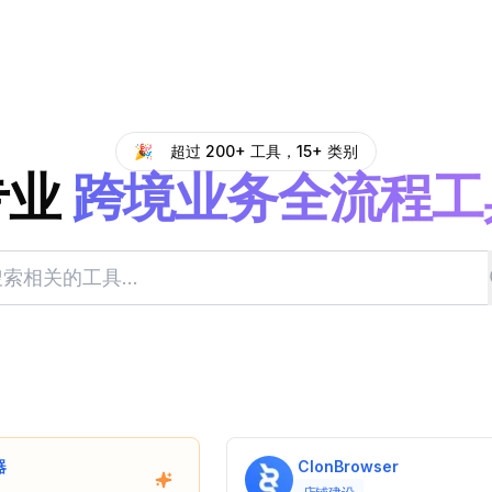
🎉
超过 200+ 工具，15+ 类别
专业
跨境业务全流程工
器
ClonBrowser