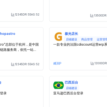
12345
DR:
55
AS:
52
13500
DR
Month Visit
M
opastro
极光店长
店铺建设
商品管理
运营管
stro”总部位于杭州，是中国
一款专业的法国cdiscount运营erp
链路服务商，依托一站式
平台，融合独立站搭建与品牌
赋能中国品牌全球化，助
#
ERP
12000
DR
12345
DR:
55
AS:
52
M
域生态。
Month Visit
台
巴西后台
店铺建设
登录
亚马逊巴西后台登录