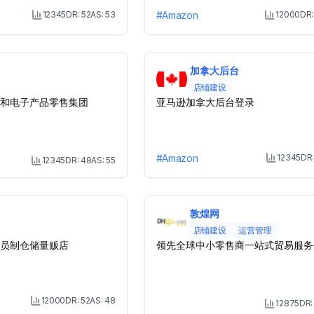
12345
DR:
52
AS:
53
#
Amazon
12000
DR
Month Visit
M
加拿大后台
店铺建设
和电子产品零售集团
亚马逊加拿大后台登录
#
Amazon
12345
DR
12345
DR:
48
AS:
55
M
Month Visit
敦煌网
店铺建设
运营管理
员制仓储量贩店
领先全球中小零售商一站式贸易服务
12000
DR:
52
AS:
48
12875
DR
Month Visit
M