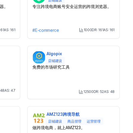
店铺建设
器。
专注跨境电商账号安全运营的跨境浏览器。
161
AS:
161
#
E-commerce
1000
DR:
161
AS:
161
onth Visit
Month Visit
Algopix
店铺建设
免费的市场研究工具
48
AS:
47
12500
DR:
52
AS:
48
nth Visit
Month Visit
AMZ123跨境导航
店铺建设
商品管理
运营管理
做跨境电商，就上AMZ123。