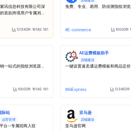
店铺建设
紫讯信息科技有限公司深
免费、专业、易用、防侦测指纹浏览
的首款跨境用户专属浏览
12134
DR:
161
AS:
161
#
E-commerce
1000
DR:
Month Visit
M
AE运费模板助手
店铺建设
销一站式的指纹浏览器，
一键设置速卖通运费模板和商品定价
1000
DR:
161
AS:
161
#
AliExpress
12345
DR:
Month Visit
Mo
国际站
亚马逊
运营管理
店铺建设
平台--专属招商入驻
亚马逊官网