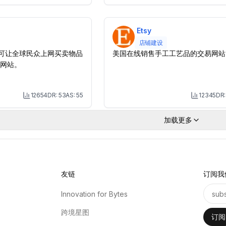
Etsy
店铺建设
管理可让全球民众上网买卖物品
美国在线销售手工工艺品的交易网站
网站。
12654
DR:
53
AS:
55
12345
DR
Month Visit
M
加载更多
友链
订阅我
Innovation for Bytes
跨境星图
订阅