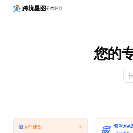
跨境星图
分类
标签
您的
紫鸟浏览
店铺建设