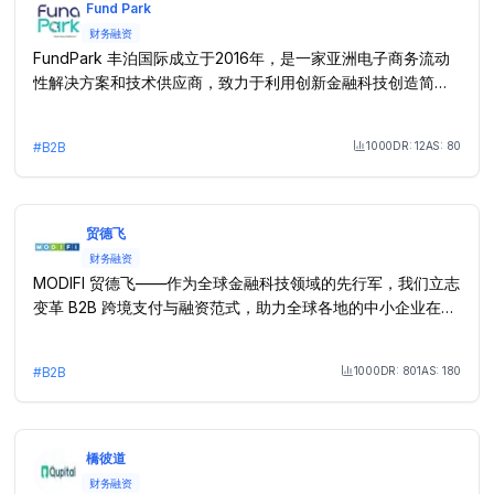
Fund Park
财务融资
FundPark 丰泊国际成立于2016年，是一家亚洲电子商务流动
性解决方案和技术供应商，致力于利用创新金融科技创造简单
高效的产品和服务，为电子商务中小企业提供一站式融资解决
方案，以提高中小企业运营资金效率。
1000
DR:
12
AS:
80
#
B2B
Month Visit
贸德飞
财务融资
MODIFI 贸德飞——作为全球金融科技领域的先行军，我们立志
变革 B2B 跨境支付与融资范式，助力全球各地的中小企业在国
际贸易舞台上璀璨夺目。 我们的数字化解方案冲破传统贸易的
壁垒，为全球企业给予灵活的现金流支持。
1000
DR:
801
AS:
180
#
B2B
Month Visit
橋彼道
财务融资