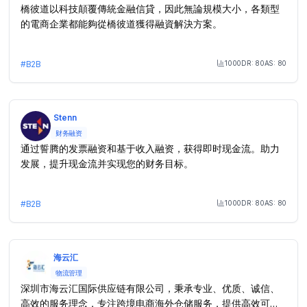
橋彼道以科技顛覆傳統金融信貸，因此無論規模大小，各類型
的電商企業都能夠從橋彼道獲得融資解決方案。
1000
DR:
80
AS:
80
#
B2B
Month Visit
Stenn
财务融资
通过誓腾的发票融资和基于收入融资，获得即时现金流。助力
发展，提升现金流并实现您的财务目标。
1000
DR:
80
AS:
80
#
B2B
Month Visit
海云汇
物流管理
深圳市海云汇国际供应链有限公司，秉承专业、优质、诚信、
高效的服务理念，专注跨境电商海外仓储服务，提供高效可靠