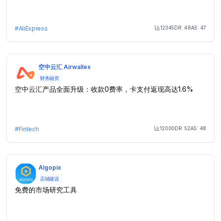
12345
DR:
48
AS:
47
#
AliExpress
Month Visit
空中云汇 Airwallex
财务融资
空中云汇产品全面升级：收款0费率，卡支付返现高达1.6%
12000
DR:
52
AS:
48
#
Fintech
Month Visit
Algopix
店铺建设
免费的市场研究工具