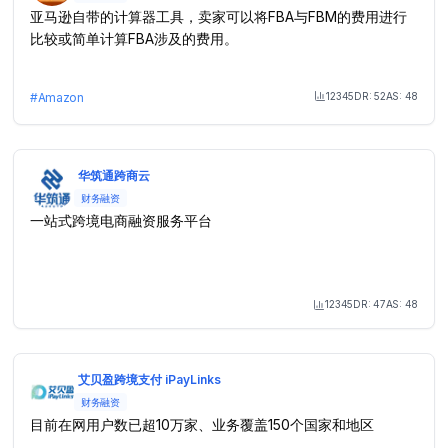
亚马逊自带的计算器工具，卖家可以将FBA与FBM的费用进行
比较或简单计算FBA涉及的费用。
12345
DR:
52
AS:
48
#
Amazon
Month Visit
华筑通跨商云
财务融资
一站式跨境电商融资服务平台
12345
DR:
47
AS:
48
Month Visit
艾贝盈跨境支付 iPayLinks
财务融资
目前在网用户数已超10万家、业务覆盖150个国家和地区