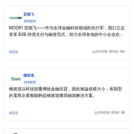
贸德飞
财务融资
MODIFI 贸德飞——作为全球金融科技领域的先行军，我们立志
变革 B2B 跨境支付与融资范式，助力全球各地的中小企业在国
际贸易舞台上璀璨夺目。 我们的数字化解方案冲破传统贸易的
壁垒，为全球企业给予灵活的现金流支持。
1000
DR:
801
AS:
180
#
B2B
Month Visit
橋彼道
财务融资
橋彼道以科技顛覆傳統金融信貸，因此無論規模大小，各類型
的電商企業都能夠從橋彼道獲得融資解決方案。
1000
DR:
80
AS:
80
#
B2B
Month Visit