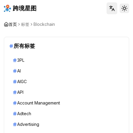
跨境星图
Tog
首页
标签
Blockchain
所有标签
3PL
AI
AIGC
API
Account Management
Adtech
Advertising